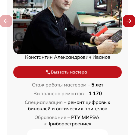
Константин Александрович Иванов
Вызвать мастера
Стаж работы мастером –
5 лет
Выполнено ремонтов –
1 170
Специализация –
ремонт цифровых
биноклей и оптических прицелов
Образование –
РТУ МИРЭА,
«Приборостроение»