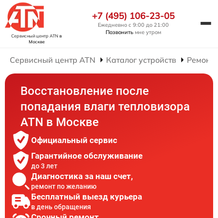
+7 (495) 106-23-05
Ежедневно с 9:00 до 21:00
Позвонить
мне утром
Сервисный центр ATN
в
Москве
Сервисный центр ATN
Каталог устройств
Ремонт 
Восстановление после
попадания влаги тепловизора
ATN в Москве
Официальный сервис
Гарантийное обслуживание
до 3 лет
Диагностика за наш счет,
ремонт по желанию
Бесплатный выезд курьера
в день обращения
Срочный ремонт