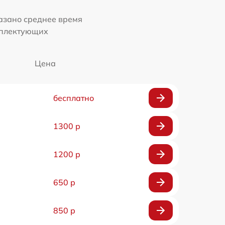
казано среднее время
мплектующих
Цена
бесплатно
1300 р
1200 р
650 р
850 р