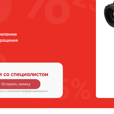
 желанию
бращения
я со специалистом
Оставить заявку
есь c
политикой конфиденциальности