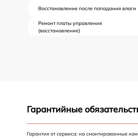
Восстановление после попадания влаги
Ремонт платы управления
(восстановление)
Прошивка (Обновление ПО)
Замена дисплея (экрана)
Замена корпуса
Замена аккумулятора
Гарантийные обязательст
Замена процессора
Замена USB порта
Гарантия от сервиса: на смонтированные ко