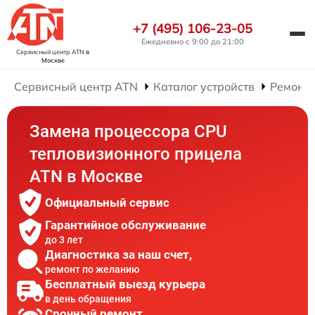
+7 (495) 106-23-05
Ежедневно с 9:00 до 21:00
Сервисный центр ATN
в
Москве
Сервисный центр ATN
Каталог устройств
Ремонт
Замена процессора CPU
тепловизионного прицела
ATN в Москве
Официальный сервис
Гарантийное обслуживание
до 3 лет
Диагностика за наш счет,
ремонт по желанию
Бесплатный выезд курьера
в день обращения
Срочный ремонт