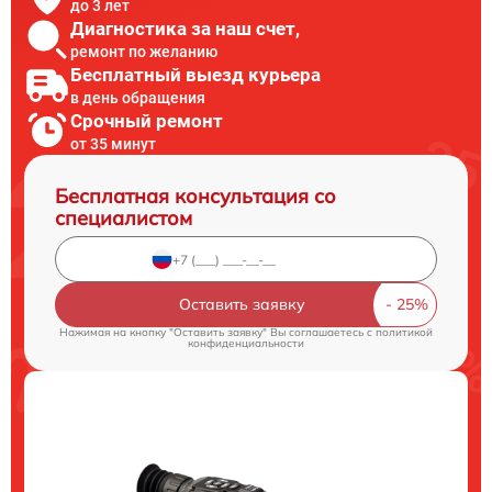
до 3 лет
Диагностика за наш счет,
ремонт по желанию
Бесплатный выезд курьера
в день обращения
Срочный ремонт
от 35 минут
Бесплатная консультация со
специалистом
Оставить заявку
Нажимая на кнопку "Оставить заявку" Вы соглашаетесь c
политикой
конфиденциальности