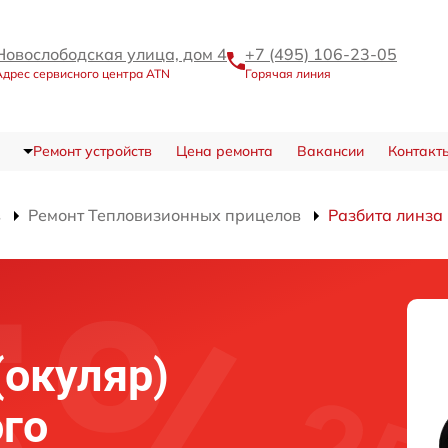
Новослободская улица, дом 4
+7 (495) 106-23-05
Адрес сервисного центра ATN
Горячая линия
Ремонт устройств
Цена ремонта
Вакансии
Контакт
в
Ремонт Тепловизионных прицелов
Разбита линза 
(окуляр)
го