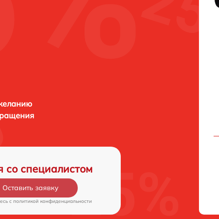
 желанию
бращения
я со специалистом
Оставить заявку
есь c
политикой конфиденциальности