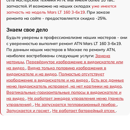
сеть мастерских техники ATN. Мы имеем более 20 тыс.
запчастей. И возможно на наших складах
уже имеется
запчасть на модель Mars LT 160 3-6x19
. При заказе
ремонта на сайте - предоставляется скидка -25%.
Знаем свое дело
Будьте уверены в профессионализме наших мастеров - они
с уверенностью выполнят ремонт ATN Mars LT 160 3-6x19.
По данным наших мастеров в Москве по ремонту ATN,
наиболее востребованы следующие услуги:
Замена
матрицы
,
Перевёрнутое изображение в видоискателе или
на видео
,
Видна только половина изображения в
видоискателе и на видео
,
Полностью отсутствует
изображение в видоискателе и на видео
,
Есть все данные
меню (видоискатель исправен), но нет картинки на видео
,
Вертикальные-горизонтальные полосы в видоискателе и
на видео
,
Не работает энкодер управления меню (панель
управления)
,
Не запускается тепловизионный прибор
,
Запускается и гаснет
,
Не работает батарейный отсек
.