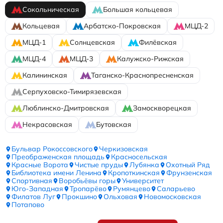
Сокольническая
Большая кольцевая
Кольцевая
Арбатско-Покровская
МЦД-2
МЦД-1
Солнцевская
Филёвская
МЦД-4
МЦД-3
Калужско-Рижская
Калининская
Таганско-Краснопресненская
Серпуховско-Тимирязевская
Люблинско-Дмитровская
Замоскворецкая
Некрасовская
Бутовская
Бульвар Рокоссовского
Черкизовская
Преображенская площадь
Красносельская
Красные Ворота
Чистые пруды
Лубянка
Охотный Ряд
Библиотека имени Ленина
Кропоткинская
Фрунзенская
Спортивная
Воробьёвы горы
Университет
Юго-Западная
Тропарёво
Румянцево
Саларьево
Филатов Луг
Прокшино
Ольховая
Новомосковская
Потапово