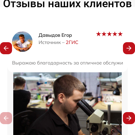
Отзывы наших клиентов
Наши мастера
Давыдов Егор
Источник –
2ГИС
Выражаю благодарность за отличное обслуживание 