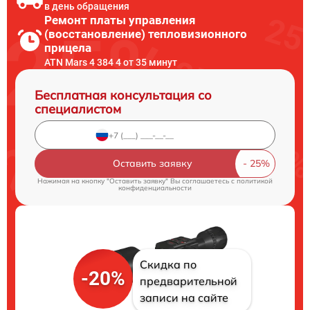
в день обращения
Ремонт платы управления
(восстановление) тепловизионного
прицела
ATN Mars 4 384 4 от 35 минут
Бесплатная консультация со
специалистом
Оставить заявку
Нажимая на кнопку "Оставить заявку" Вы соглашаетесь c
политикой
конфиденциальности
Скидка по
-20%
предварительной
записи на сайте