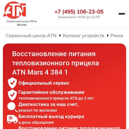
+7 (495) 106-23-05
Ежедневно с 9:00 до 21:00
Сервисный центр ATN
в
Москве
Сервисный центр ATN
Каталог устройств
Ремонт
Восстановление питания
тепловизионного прицела
ATN Mars 4 384 1
Официальный сервис
Гарантийное обслуживание
тепловизионного прицела ATN до 3 лет
Диагностика за наш счет,
ремонт по желанию
Бесплатный выезд курьера
в день обращения
Восстановление питания тепловизионного