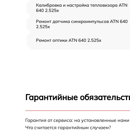
Калибровка и настройка тепловизора ATN
640 2.525x
Ремонт датчика синхроимпульсов ATN 640
2.525x
Ремонт оптики ATN 640 2.525x
Восстановление питания ATN 640 2.525x
Ремонт контроллеров ATN 640 2.525x
Ремонт электронно-лучевой трубки ATN 64
2.525x
Гарантийные обязательст
Замена шим контроллера ATN 640 2.525x
Замена микросхемы усилителя ATN 640
Гарантия от сервиса: на установленные нами
2.525x
Что считается гарантийным случаем?