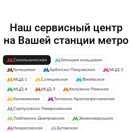
Наш сервисный центр
на Вашей станции метро
Сокольническая
Большая кольцевая
Кольцевая
Арбатско-Покровская
МЦД-2
МЦД-1
Солнцевская
Филёвская
МЦД-4
МЦД-3
Калужско-Рижская
Калининская
Таганско-Краснопресненская
Серпуховско-Тимирязевская
Люблинско-Дмитровская
Замоскворецкая
Некрасовская
Бутовская