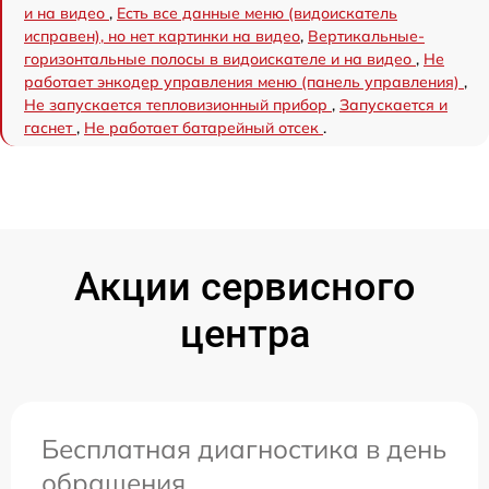
и на видео
,
Есть все данные меню (видоискатель
исправен), но нет картинки на видео
,
Вертикальные-
горизонтальные полосы в видоискателе и на видео
,
Не
работает энкодер управления меню (панель управления)
,
Не запускается тепловизионный прибор
,
Запускается и
гаснет
,
Не работает батарейный отсек
.
Акции сервисного
центра
Бесплатная диагностика в день
обращения