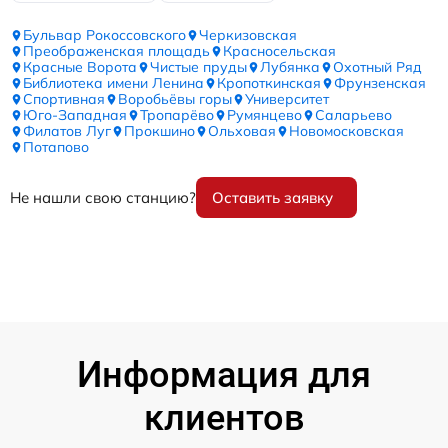
Бульвар Рокоссовского
Черкизовская
Преображенская площадь
Красносельская
Красные Ворота
Чистые пруды
Лубянка
Охотный Ряд
Библиотека имени Ленина
Кропоткинская
Фрунзенская
Спортивная
Воробьёвы горы
Университет
Юго-Западная
Тропарёво
Румянцево
Саларьево
Филатов Луг
Прокшино
Ольховая
Новомосковская
Потапово
Не нашли свою станцию?
Оставить заявку
Информация для
клиентов