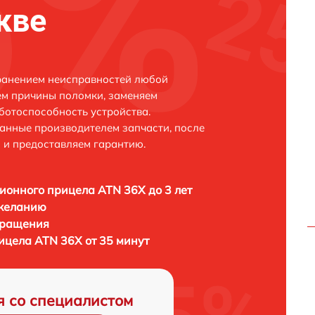
кве
транением неисправностей любой
ем причины поломки, заменяем
ботоспособность устройства.
анные производителем запчасти, после
 и предоставляем гарантию.
ионного прицела ATN 36X до 3 лет
 желанию
бращения
ицела ATN 36X от 35 минут
я со специалистом