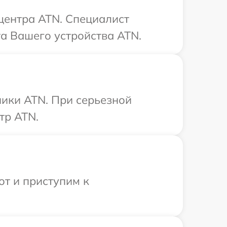
 центра ATN. Специалист
а Вашего устройства ATN.
ники ATN. При серьезной
тр ATN.
от и приступим к