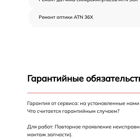
Ремонт оптики ATN 36X
Восстановление питания ATN 36X
Ремонт контроллеров ATN 36X
Ремонт электронно-лучевой трубки ATN 36
Гарантийные обязательст
Замена шим контроллера ATN 36X
Гарантия от сервиса: на установленные нами
Замена микросхемы усилителя ATN 36X
Что считается гарантийным случаем?
Замена микросхемы логики ATN 36X
Для работ: Повторное проявление неисправн
монтаж запчасти).
Замена ключей управления ATN 36X