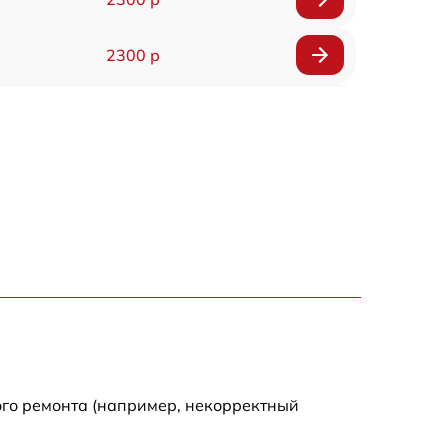
2300 р
800 р
1100 р
1300 р
800 р
700 р
500 р
ого ремонта (например, некорректный
630 р