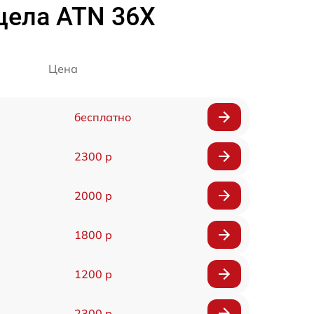
цела ATN 36X
Цена
бесплатно
2300 р
2000 р
1800 р
1200 р
2300 р