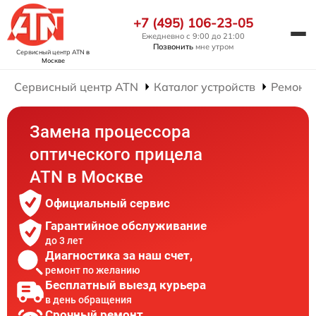
+7 (495) 106-23-05
Ежедневно с 9:00 до 21:00
Позвонить
мне утром
Сервисный центр ATN
в
Москве
Сервисный центр ATN
Каталог устройств
Ремонт 
Замена процессора
оптического прицела
ATN в Москве
Официальный сервис
Гарантийное обслуживание
до 3 лет
Диагностика за наш счет,
ремонт по желанию
Бесплатный выезд курьера
в день обращения
Срочный ремонт