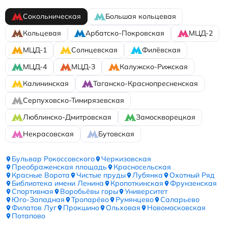
Сокольническая
Большая кольцевая
Кольцевая
Арбатско-Покровская
МЦД-2
МЦД-1
Солнцевская
Филёвская
МЦД-4
МЦД-3
Калужско-Рижская
Калининская
Таганско-Краснопресненская
Серпуховско-Тимирязевская
Люблинско-Дмитровская
Замоскворецкая
Некрасовская
Бутовская
Бульвар Рокоссовского
Черкизовская
Преображенская площадь
Красносельская
Красные Ворота
Чистые пруды
Лубянка
Охотный Ряд
Библиотека имени Ленина
Кропоткинская
Фрунзенская
Спортивная
Воробьёвы горы
Университет
Юго-Западная
Тропарёво
Румянцево
Саларьево
Филатов Луг
Прокшино
Ольховая
Новомосковская
Потапово