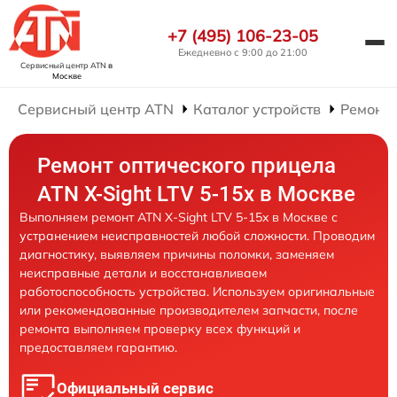
+7 (495) 106-23-05
Ежедневно с 9:00 до 21:00
Сервисный центр ATN
в
Москве
Сервисный центр ATN
Каталог устройств
Ремонт 
Ремонт оптического прицела
ATN X-Sight LTV 5-15x в Москве
Выполняем ремонт ATN X-Sight LTV 5-15x в Москве с
устранением неисправностей любой сложности. Проводим
диагностику, выявляем причины поломки, заменяем
неисправные детали и восстанавливаем
работоспособность устройства. Используем оригинальные
или рекомендованные производителем запчасти, после
ремонта выполняем проверку всех функций и
предоставляем гарантию.
Официальный сервис