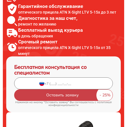
Гарантийное обслуживание
оптического прицела ATN X-Sight LTV 5-15x до 3 лет
Диагностика за наш счет,
ремонт по желанию
Бесплатный выезд курьера
в день обращения
Срочный ремонт
оптического прицела ATN X-Sight LTV 5-15x от 35
минут
Бесплатная консультация со
специалистом
Оставить заявку
Нажимая на кнопку "Оставить заявку" Вы соглашаетесь c
политикой
конфиденциальности