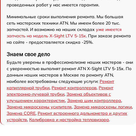
проведенных работ у нас имеется гарантия.
Минимальные сроки выполнения ремонта. Мы большая
сеть мастерских техники ATN. Мы имеем более 20 тыс.
запчастей. И возможно на наших складах
уже имеется
запчасть на модель X-Sight LTV 5-15x
. При заказе ремонта
на сайте - предоставляется скидка -25%.
Знаем свое дело
Будьте уверены в профессионализме наших мастеров - они
с уверенностью выполнят ремонт ATN X-Sight LTV 5-15x. По
данным наших мастеров в Москве по ремонту ATN,
наиболее востребованы следующие услуги:
Ремонт
капиллярной трубки
,
Ремонт контроллеров
,
Ремонт
электронно-лучевой трубки
,
Замена объективов с
улучшением характеристик
,
Замена шим контроллера
,
Замена микросхемы усилителя
,
Замена микросхемы логики
,
Замена CORE
,
Ремонт встроенного дальнометра и других
устройств
,
Калибровка и настройка тепловизора
.