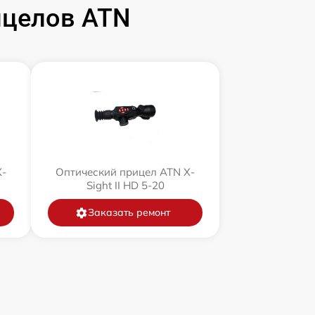
ицелов ATN
X-
Оптический прицел ATN X-
Sight II HD 5-20
Заказать ремонт