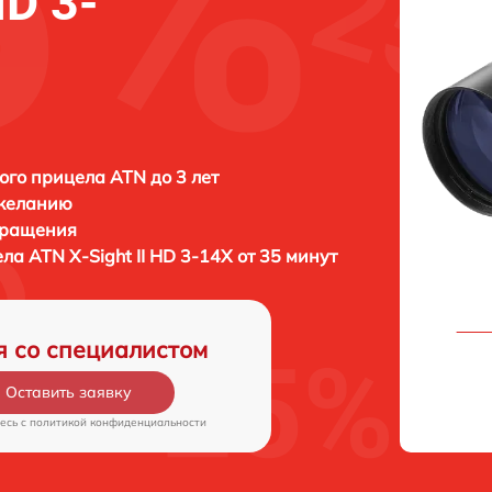
HD 3-
ого прицела ATN до 3 лет
 желанию
бращения
ела
ATN X-Sight II HD 3-14X от 35 минут
я со специалистом
Оставить заявку
есь c
политикой конфиденциальности