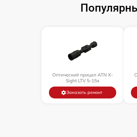
Популярны
Оптический прицел ATN X-
О
Sight LTV 5-15x
Заказать ремонт