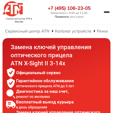
+7 (495) 106-23-05
Ежедневно с 9:00 до 21:00
Позвонить
мне утром
Сервисный центр ATN
в
Москве
Сервисный центр ATN
Каталог устройств
Ремонт 
Замена ключей управления
оптического прицела
ATN X-Sight II 3-14x
Официальный сервис
Гарантийное обслуживание
оптического прицела ATN до 3 лет
Диагностика за наш счет,
ремонт по желанию
Бесплатный выезд курьера
в день обращения
Замена ключей управления оптического