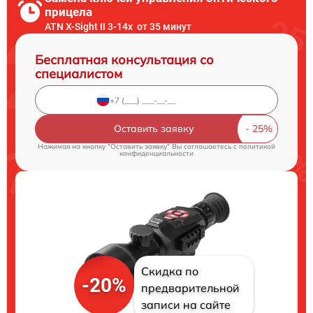
прицела
ATN X-Sight II 3-14x от 35 минут
Бесплатная консультация со
специалистом
Оставить заявку
Нажимая на кнопку "Оставить заявку" Вы соглашаетесь c
политикой
конфиденциальности
Скидка по
-20%
предварительной
записи на сайте