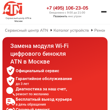
+7 (495) 106-23-05
Ежедневно с 9:00 до 21:00
Позвонить
мне утром
Сервисный центр ATN
в
Москве
Сервисный центр ATN
Каталог устройств
Ремонт
Замена модуля Wi-Fi
цифрового бинокля
ATN в Москве
Официальный сервис
Гарантийное обслуживание
до 3 лет
Диагностика за наш счет,
ремонт по желанию
Бесплатный выезд курьера
в день обращения
Срочный ремонт