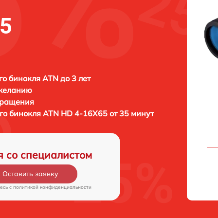
65
о бинокля ATN до 3 лет
 желанию
бращения
го бинокля
ATN HD 4-16X65 от 35 минут
я со специалистом
Оставить заявку
есь c
политикой конфиденциальности