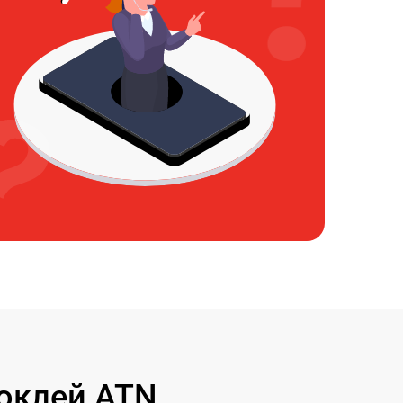
оклей ATN