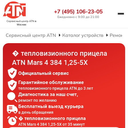
+7 (495) 106-23-05
Ежедневно с 9:00 до 21:00
Сервисный центр ATN
в
Москве
Сервисный центр ATN
Каталог устройств
Ремонт
� тепловизионного прицела
ATN Mars 4 384 1,25-5X
Официальный сервис
Гарантийное обслуживание
тепловизионного прицела ATN до 3 лет
Диагностика за наш счет,
ремонт по желанию
Бесплатный выезд курьера
в день обращения
� тепловизионного прицела
ATN Mars 4 384 1,25-5X от 35 минут