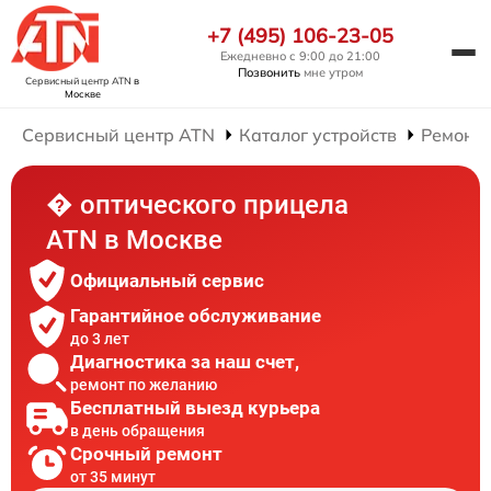
+7 (495) 106-23-05
Ежедневно с 9:00 до 21:00
Позвонить
мне утром
Сервисный центр ATN
в
Москве
Сервисный центр ATN
Каталог устройств
Ремонт 
� оптического прицела
ATN в Москве
Официальный сервис
Гарантийное обслуживание
до 3 лет
Диагностика за наш счет,
ремонт по желанию
Бесплатный выезд курьера
в день обращения
Срочный ремонт
от 35 минут