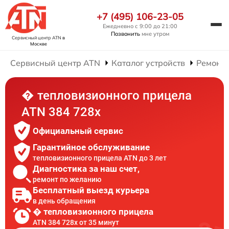
+7 (495) 106-23-05
Ежедневно с 9:00 до 21:00
Позвонить
мне утром
Сервисный центр ATN
в
Москве
Сервисный центр ATN
Каталог устройств
Ремонт
� тепловизионного прицела
ATN 384 728x
Официальный сервис
Гарантийное обслуживание
тепловизионного прицела ATN до 3 лет
Диагностика за наш счет,
ремонт по желанию
Бесплатный выезд курьера
в день обращения
� тепловизионного прицела
ATN 384 728x от 35 минут