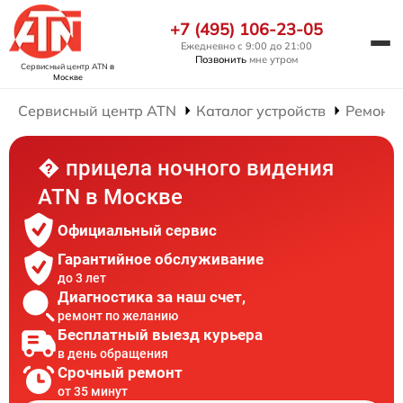
+7 (495) 106-23-05
Ежедневно с 9:00 до 21:00
Позвонить
мне утром
Сервисный центр ATN
в
Москве
Сервисный центр ATN
Каталог устройств
Ремонт 
� прицела ночного видения
ATN в Москве
Официальный сервис
Гарантийное обслуживание
до 3 лет
Диагностика за наш счет,
ремонт по желанию
Бесплатный выезд курьера
в день обращения
Срочный ремонт
от 35 минут