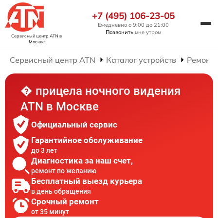
+7 (495) 106-23-05
Ежедневно с 9:00 до 21:00
Позвонить
мне утром
Сервисный центр ATN
в
Москве
Сервисный центр ATN
Каталог устройств
Ремонт 
� прицела ночного видения
ATN в Москве
Официальный сервис
Гарантийное обслуживание
до 3 лет
Диагностика за наш счет,
ремонт по желанию
Бесплатный выезд курьера
в день обращения
Срочный ремонт
от 35 минут