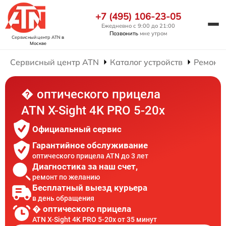
+7 (495) 106-23-05
Ежедневно с 9:00 до 21:00
Позвонить
мне утром
Сервисный центр ATN
в
Москве
Сервисный центр ATN
Каталог устройств
Ремонт 
� оптического прицела
ATN X-Sight 4K PRO 5-20x
Официальный сервис
Гарантийное обслуживание
оптического прицела ATN до 3 лет
Диагностика за наш счет,
ремонт по желанию
Бесплатный выезд курьера
в день обращения
� оптического прицела
ATN X-Sight 4K PRO 5-20x от 35 минут