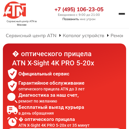
+7 (495) 106-23-05
Ежедневно с 9:00 до 21:00
Позвонить
мне утром
Сервисный центр ATN
в
Москве
Сервисный центр ATN
Каталог устройств
Ремонт 
� оптического прицела
ATN X-Sight 4K PRO 5-20x
Официальный сервис
Гарантийное обслуживание
оптического прицела ATN до 3 лет
Диагностика за наш счет,
ремонт по желанию
Бесплатный выезд курьера
в день обращения
� оптического прицела
ATN X-Sight 4K PRO 5-20x от 35 минут