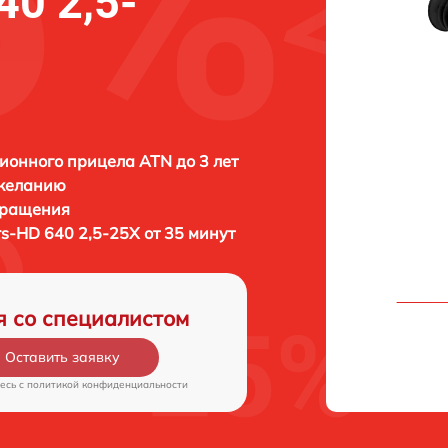
0 2,5-
ионного прицела ATN до 3 лет
 желанию
бращения
s-HD 640 2,5-25X от 35 минут
я со специалистом
Оставить заявку
есь c
политикой конфиденциальности