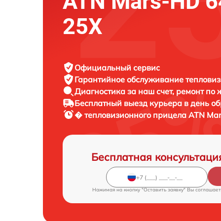
ATN Mars-HD 64
25X
Официальный сервис
Гарантийное обслуживание
тепловиз
Диагностика за наш счет,
ремонт по
Бесплатный выезд курьера
в день о
� тепловизионного прицела
ATN Mar
Бесплатная консультаци
Нажимая на кнопку "Оставить заявку" Вы соглашает