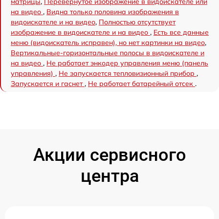
матрицы
,
Перевёрнутое изображение в видоискателе или
на видео
,
Видна только половина изображения в
видоискателе и на видео
,
Полностью отсутствует
изображение в видоискателе и на видео
,
Есть все данные
меню (видоискатель исправен), но нет картинки на видео
,
Вертикальные-горизонтальные полосы в видоискателе и
на видео
,
Не работает энкодер управления меню (панель
управления)
,
Не запускается тепловизионный прибор
,
Запускается и гаснет
,
Не работает батарейный отсек
.
Акции сервисного
центра