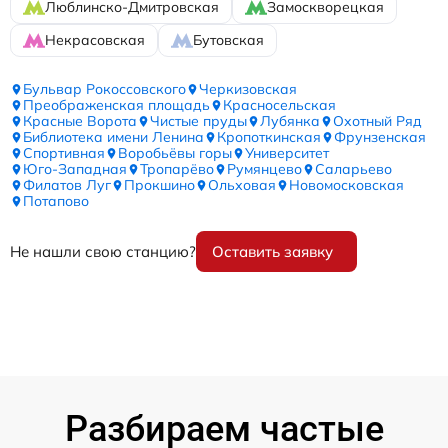
Люблинско-Дмитровская
Замоскворецкая
Некрасовская
Бутовская
Бульвар Рокоссовского
Черкизовская
Преображенская площадь
Красносельская
Красные Ворота
Чистые пруды
Лубянка
Охотный Ряд
Библиотека имени Ленина
Кропоткинская
Фрунзенская
Спортивная
Воробьёвы горы
Университет
Юго-Западная
Тропарёво
Румянцево
Саларьево
Филатов Луг
Прокшино
Ольховая
Новомосковская
Потапово
Не нашли свою станцию?
Оставить заявку
Разбираем частые