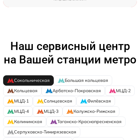
Наш сервисный центр
на Вашей станции метро
Сокольническая
Большая кольцевая
Кольцевая
Арбатско-Покровская
МЦД-2
МЦД-1
Солнцевская
Филёвская
МЦД-4
МЦД-3
Калужско-Рижская
Калининская
Таганско-Краснопресненская
Серпуховско-Тимирязевская