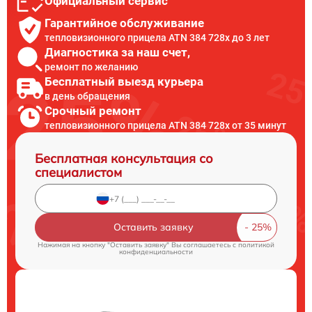
Официальный сервис
Гарантийное обслуживание
тепловизионного прицела ATN 384 728x до 3 лет
Диагностика за наш счет,
ремонт по желанию
Бесплатный выезд курьера
в день обращения
Срочный ремонт
тепловизионного прицела ATN 384 728x от 35 минут
Бесплатная консультация со
специалистом
Оставить заявку
Нажимая на кнопку "Оставить заявку" Вы соглашаетесь c
политикой
конфиденциальности