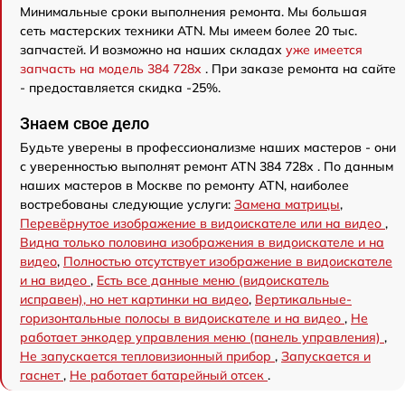
Минимальные сроки выполнения ремонта. Мы большая
сеть мастерских техники ATN. Мы имеем более 20 тыс.
запчастей. И возможно на наших складах
уже имеется
запчасть на модель 384 728x
. При заказе ремонта на сайте
- предоставляется скидка -25%.
Знаем свое дело
Будьте уверены в профессионализме наших мастеров - они
с уверенностью выполнят ремонт ATN 384 728x . По данным
наших мастеров в Москве по ремонту ATN, наиболее
востребованы следующие услуги:
Замена матрицы
,
Перевёрнутое изображение в видоискателе или на видео
,
Видна только половина изображения в видоискателе и на
видео
,
Полностью отсутствует изображение в видоискателе
и на видео
,
Есть все данные меню (видоискатель
исправен), но нет картинки на видео
,
Вертикальные-
горизонтальные полосы в видоискателе и на видео
,
Не
работает энкодер управления меню (панель управления)
,
Не запускается тепловизионный прибор
,
Запускается и
гаснет
,
Не работает батарейный отсек
.