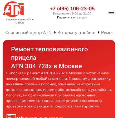
+7 (495) 106-23-05
Ежедневно с 9:00 до 21:00
Позвонить
мне утром
Сервисный центр ATN
в
Москве
Сервисный центр ATN
Каталог устройств
Ремонт
Ремонт тепловизионного
прицела
ATN 384 728x в Москве
Выполняем ремонт ATN 384 728x в Москве с устранением
неисправностей любой сложности. Проводим диагностику,
выявляем причины поломки, заменяем неисправные
детали и восстанавливаем работоспособность устройства.
Используем оригинальные или рекомендованные
производителем запчасти, после ремонта выполняем
проверку всех функций и предоставляем гарантию.