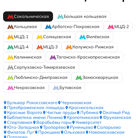
Сокольническая
Большая кольцевая
Кольцевая
Арбатско-Покровская
МЦД-2
МЦД-1
Солнцевская
Филёвская
МЦД-4
МЦД-3
Калужско-Рижская
Калининская
Таганско-Краснопресненская
Серпуховско-Тимирязевская
Люблинско-Дмитровская
Замоскворецкая
Некрасовская
Бутовская
Бульвар Рокоссовского
Черкизовская
Преображенская площадь
Красносельская
Красные Ворота
Чистые пруды
Лубянка
Охотный Ряд
Библиотека имени Ленина
Кропоткинская
Фрунзенская
Спортивная
Воробьёвы горы
Университет
Юго-Западная
Тропарёво
Румянцево
Саларьево
Филатов Луг
Прокшино
Ольховая
Новомосковская
Потапово