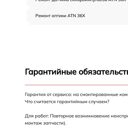
Ремонт оптики ATN 36X
Восстановление питания ATN 36X
Ремонт контроллеров ATN 36X
Ремонт электронно-лучевой трубки ATN 36
Гарантийные обязательст
Замена шим контроллера ATN 36X
Гарантия от сервиса: на смонтированные ко
Замена микросхемы усилителя ATN 36X
Что считается гарантийным случаем?
Замена микросхемы логики ATN 36X
Для работ: Повторное возникновение неиспр
монтаж запчасти).
Замена ключей управления ATN 36X