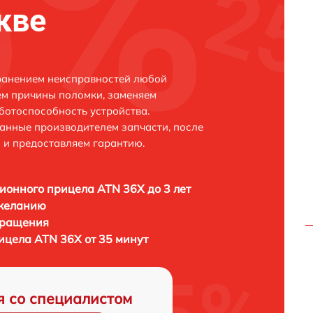
кве
транением неисправностей любой
ем причины поломки, заменяем
ботоспособность устройства.
анные производителем запчасти, после
 и предоставляем гарантию.
ионного прицела ATN 36X до 3 лет
 желанию
бращения
ицела ATN 36X от 35 минут
я со специалистом