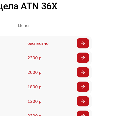
цела ATN 36X
Цена
бесплатно
2300 р
2000 р
1800 р
1200 р
2300 р