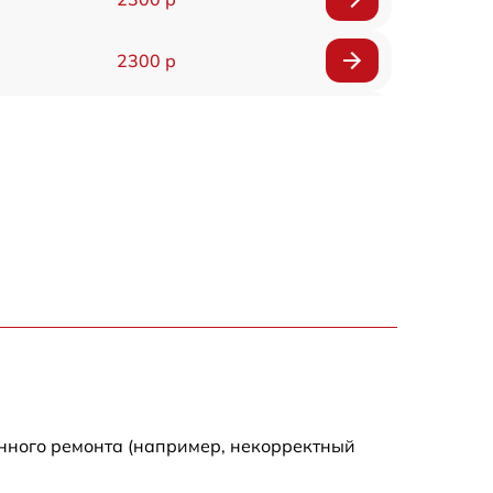
2300 р
800 р
1100 р
1300 р
800 р
700 р
500 р
енного ремонта (например, некорректный
630 р