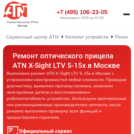
+7 (495) 106-23-05
Ежедневно с 9:00 до 21:00
Сервисный центр ATN
в
Москве
Сервисный центр ATN
Каталог устройств
Ремонт 
Ремонт оптического прицела
ATN X-Sight LTV 5-15x в Москве
Выполняем ремонт ATN X-Sight LTV 5-15x в Москве с
устранением неисправностей любой сложности. Проводим
диагностику, выявляем причины поломки, заменяем
неисправные детали и восстанавливаем
работоспособность устройства. Используем оригинальные
или рекомендованные производителем запчасти, после
ремонта выполняем проверку всех функций и
предоставляем гарантию.
Официальный сервис