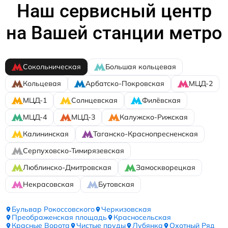
Наш сервисный центр
на Вашей станции метро
Сокольническая
Большая кольцевая
Кольцевая
Арбатско-Покровская
МЦД-2
МЦД-1
Солнцевская
Филёвская
МЦД-4
МЦД-3
Калужско-Рижская
Калининская
Таганско-Краснопресненская
Серпуховско-Тимирязевская
Люблинско-Дмитровская
Замоскворецкая
Некрасовская
Бутовская
Бульвар Рокоссовского
Черкизовская
Преображенская площадь
Красносельская
Красные Ворота
Чистые пруды
Лубянка
Охотный Ряд