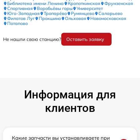
Библиотека имени Ленина
Кропоткинская
Фрунзенская
Спортивная
Воробьёвы горы
Университет
Юго-Западная
Тропарёво
Румянцево
Саларьево
Филатов Луг
Прокшино
Ольховая
Новомосковская
Потапово
Не нашли свою станцию?
Оставить заявку
Информация для
клиентов
Какие запчасти вы устанавливаете при