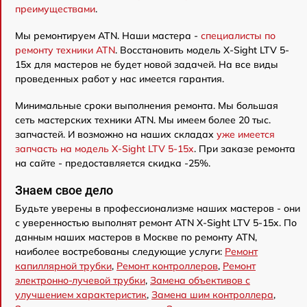
преимуществами
.
Мы ремонтируем ATN. Наши мастера -
специалисты по
ремонту техники ATN
. Восстановить модель X-Sight LTV 5-
15x для мастеров не будет новой задачей. На все виды
проведенных работ у нас имеется гарантия.
Минимальные сроки выполнения ремонта. Мы большая
сеть мастерских техники ATN. Мы имеем более 20 тыс.
запчастей. И возможно на наших складах
уже имеется
запчасть на модель X-Sight LTV 5-15x
. При заказе ремонта
на сайте - предоставляется скидка -25%.
Знаем свое дело
Будьте уверены в профессионализме наших мастеров - они
с уверенностью выполнят ремонт ATN X-Sight LTV 5-15x. По
данным наших мастеров в Москве по ремонту ATN,
наиболее востребованы следующие услуги:
Ремонт
капиллярной трубки
,
Ремонт контроллеров
,
Ремонт
электронно-лучевой трубки
,
Замена объективов с
улучшением характеристик
,
Замена шим контроллера
,