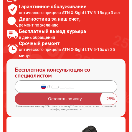
Гарантийное обслуживание
оптического прицела ATN X-Sight LTV 5-15x до 3 лет
Диагностика за наш счет,
ремонт по желанию
Бесплатный выезд курьера
в день обращения
Срочный ремонт
оптического прицела ATN X-Sight LTV 5-15x от 35
минут
Бесплатная консультация со
специалистом
Оставить заявку
Нажимая на кнопку "Оставить заявку" Вы соглашаетесь c
политикой
конфиденциальности