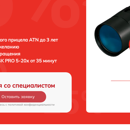
ого прицела ATN до 3 лет
 желанию
бращения
4K PRO 5-20x от 35 минут
я со специалистом
Оставить заявку
есь c
политикой конфиденциальности