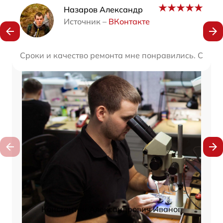
Наши мастера
Назаров Александр
Источник –
ВКонтакте
Сроки и качество ремонта мне понравились. Сдавал
Константин Александрович Иванов