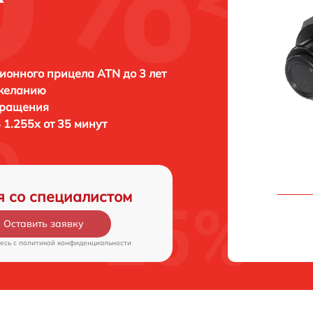
ионного прицела ATN до 3 лет
 желанию
бращения
 1.255х от 35 минут
я со специалистом
Оставить заявку
есь c
политикой конфиденциальности