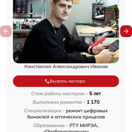
Константин Александрович Иванов
Вызвать мастера
Стаж работы мастером –
5 лет
Выполнено ремонтов –
1 170
Специализация –
ремонт цифровых
биноклей и оптических прицелов
Образование –
РТУ МИРЭА,
«Приборостроение»