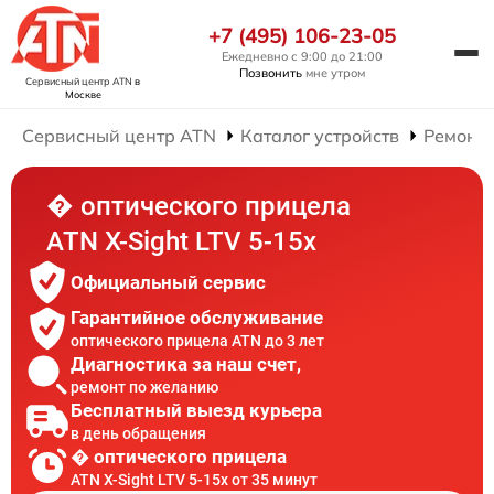
+7 (495) 106-23-05
Ежедневно с 9:00 до 21:00
Позвонить
мне утром
Сервисный центр ATN
в
Москве
Сервисный центр ATN
Каталог устройств
Ремонт 
� оптического прицела
ATN X-Sight LTV 5-15x
Официальный сервис
Гарантийное обслуживание
оптического прицела ATN до 3 лет
Диагностика за наш счет,
ремонт по желанию
Бесплатный выезд курьера
в день обращения
� оптического прицела
ATN X-Sight LTV 5-15x от 35 минут