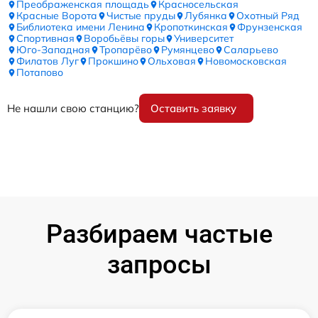
Преображенская площадь
Красносельская
Красные Ворота
Чистые пруды
Лубянка
Охотный Ряд
Библиотека имени Ленина
Кропоткинская
Фрунзенская
Спортивная
Воробьёвы горы
Университет
Юго-Западная
Тропарёво
Румянцево
Саларьево
Филатов Луг
Прокшино
Ольховая
Новомосковская
Потапово
Не нашли свою станцию?
Оставить заявку
Разбираем частые
запросы