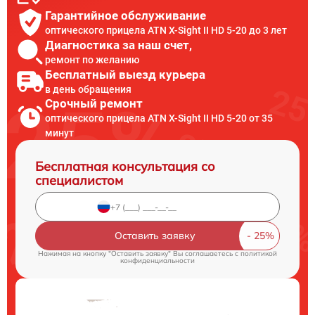
Гарантийное обслуживание
оптического прицела ATN X-Sight II HD 5-20 до 3 лет
Диагностика за наш счет,
ремонт по желанию
Бесплатный выезд курьера
в день обращения
Срочный ремонт
оптического прицела ATN X-Sight II HD 5-20 от 35
минут
Бесплатная консультация со
специалистом
Оставить заявку
Нажимая на кнопку "Оставить заявку" Вы соглашаетесь c
политикой
конфиденциальности