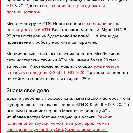
HD 5-20. Однако
наш сервис-центр выделяется
преимуществами
.
Мы ремонтируем ATN. Наши мастера -
специалисты по
ремонту техники ATN
. Восстановить модель X-Sight II HD 5-
20 для мастеров не будет новой задачей. На все виды
проведенных работ у нас имеется гарантия.
Минимальные сроки выполнения ремонта. Мы большая
сеть мастерских техники ATN. Мы имеем более 20 тыс.
запчастей. И возможно на наших складах
уже имеется
запчасть на модель X-Sight II HD 5-20
. При заказе ремонта
на сайте - предоставляется скидка -25%.
Знаем свое дело
Будьте уверены в профессионализме наших мастеров - они
с уверенностью выполнят ремонт ATN X-Sight II HD 5-20. По
данным наших мастеров в Москве по ремонту ATN,
наиболее востребованы следующие услуги:
Ремонт
капиллярной трубки
,
Ремонт контроллеров
,
Ремонт
электронно-лучевой трубки
,
Замена объективов с