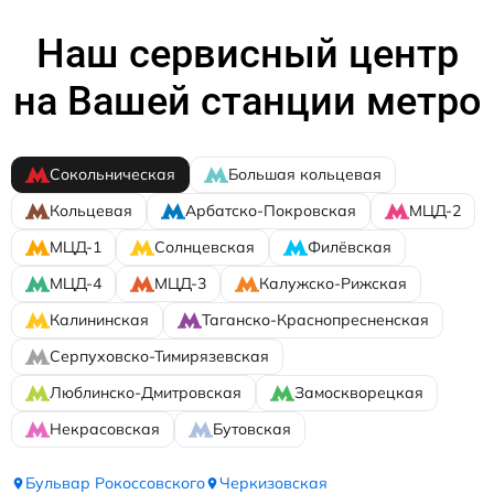
Наш сервисный центр
на Вашей станции метро
Сокольническая
Большая кольцевая
Кольцевая
Арбатско-Покровская
МЦД-2
МЦД-1
Солнцевская
Филёвская
МЦД-4
МЦД-3
Калужско-Рижская
Калининская
Таганско-Краснопресненская
Серпуховско-Тимирязевская
Люблинско-Дмитровская
Замоскворецкая
Некрасовская
Бутовская
Бульвар Рокоссовского
Черкизовская