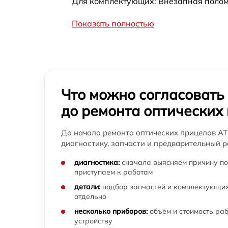
Для комплектующих: Внезапная поломк
Восстановление питания оптического
прицела ATN
Показать полностью
Ремонт оптики оптического прицела ATN
Ремонт датчика синхроимпульсов
оптического прицела ATN
Что можно согласовать
Калибровка и настройка тепловизора
оптического прицела ATN
до ремонта оптических
Ремонт встроенного дальнометра и других
До начала ремонта оптических прицелов AT
устройств оптического прицела ATN
диагностику, запчасти и предварительный р
Замена CORE оптического прицела ATN
диагностика:
сначала выясняем причину по
приступаем к работам
Замена микросхемы логики оптического
детали:
подбор запчастей и комплектующих
прицела ATN
отдельно
Замена микросхемы усилителя оптического
несколько приборов:
объём и стоимость ра
прицела ATN
устройству