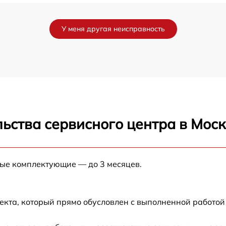
от 60 мин
У меня другая неисправность
от 60 мин
от 60 мин
N
от 60 мин
ьства сервисного центра в Мос
от 60 мин
от 60 мин
ные комплектующие — до 3 месяцев.
от 60 мин
екта, который прямо обусловлен с выполненной работой
от 60 мин