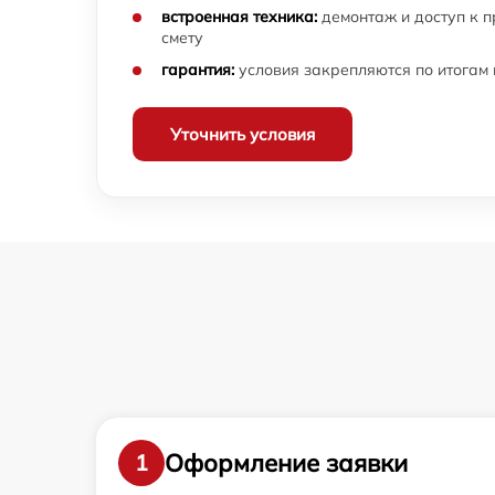
встроенная техника:
демонтаж и доступ к 
Замена шим контроллера оптического
смету
прицела ATN
гарантия:
условия закрепляются по итогам
Замена объективов с улучшением
характеристик оптического прицела ATN
Уточнить условия
Ремонт электронно-лучевой трубки
оптического прицела ATN
Прошивка (Обновление ПО) оптического
прицела ATN
Оформление заявки
1