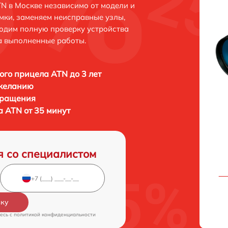
N в Москве независимо от модели и
мки, заменяем неисправные узлы,
одим полную проверку устройства
а выполненные работы.
ого прицела ATN до 3 лет
 желанию
бращения
а ATN от 35 минут
я со специалистом
вку
есь c
политикой конфиденциальности