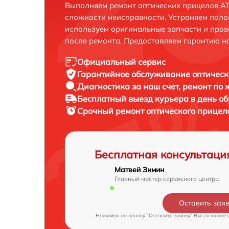
Выполняем ремонт оптических прицелов AT
сложности неисправности. Устраняем поло
используем оригинальные запчасти и пров
после ремонта. Предоставляем гарантию н
Официальный сервис
Гарантийное обслуживание
оптическ
Диагностика за наш счет,
ремонт по
Бесплатный выезд курьера
в день о
Срочный ремонт
оптического прицел
Бесплатная консультаци
Матвей Зимин
Главный мастер сервисного центра
Оставить зая
Нажимая на кнопку "Оставить заявку" Вы соглашает