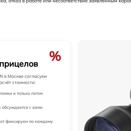
а, отказ в работе или несоответствие заявленным хар
от 60 мин
от 60 мин
от 60 мин
%
от 60 мин
 прицелов
от 60 мин
N в Москве согласуем
асчёт стоимости:
от 60 мин
ломки и только потом
от 60 мин
 обсуждается с вами
бот фиксируем по каждому
от 60 мин