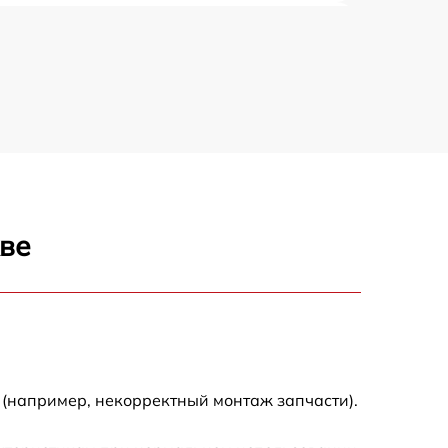
750 р
1100 р
1000 р
590 р
кве
650 р
590 р
590 р
 (например, некорректный монтаж запчасти).
590 р