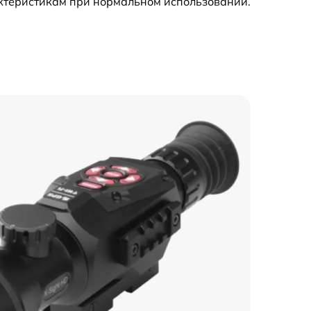
актеристикам при нормальном использовании.
650 р
2000 р
1550 р
750 р
750 р
900 р
450 р
550 р