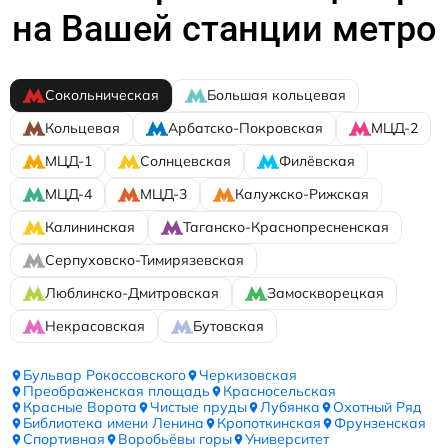
на Вашей станции метро
Сокольническая
Большая кольцевая
Кольцевая
Арбатско-Покровская
МЦД-2
МЦД-1
Солнцевская
Филёвская
МЦД-4
МЦД-3
Калужско-Рижская
Калининская
Таганско-Краснопресненская
Серпуховско-Тимирязевская
Люблинско-Дмитровская
Замоскворецкая
Некрасовская
Бутовская
Бульвар Рокоссовского
Черкизовская
Преображенская площадь
Красносельская
Красные Ворота
Чистые пруды
Лубянка
Охотный Ряд
Библиотека имени Ленина
Кропоткинская
Фрунзенская
Спортивная
Воробьёвы горы
Университет