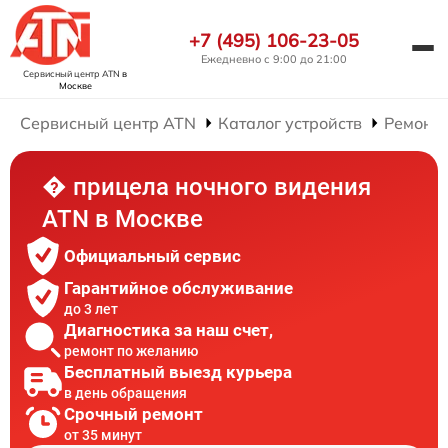
+7 (495) 106-23-05
Ежедневно с 9:00 до 21:00
Сервисный центр ATN
в
Москве
Сервисный центр ATN
Каталог устройств
Ремонт 
� прицела ночного видения
ATN в Москве
Официальный сервис
Гарантийное обслуживание
до 3 лет
Диагностика за наш счет,
ремонт по желанию
Бесплатный выезд курьера
в день обращения
Срочный ремонт
от 35 минут