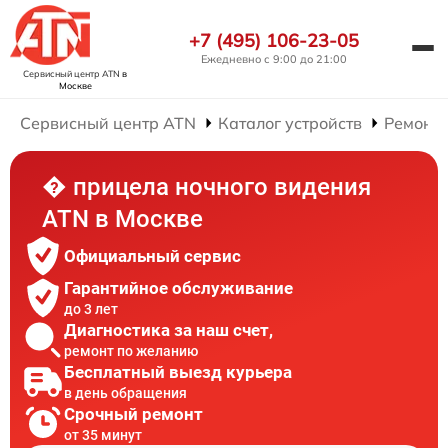
+7 (495) 106-23-05
Ежедневно с 9:00 до 21:00
Сервисный центр ATN
в
Москве
Сервисный центр ATN
Каталог устройств
Ремонт 
� прицела ночного видения
ATN в Москве
Официальный сервис
Гарантийное обслуживание
до 3 лет
Диагностика за наш счет,
ремонт по желанию
Бесплатный выезд курьера
в день обращения
Срочный ремонт
от 35 минут