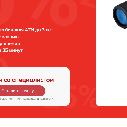
о бинокля ATN до 3 лет
 желанию
бращения
т 35 минут
я со специалистом
Оставить заявку
есь c
политикой конфиденциальности